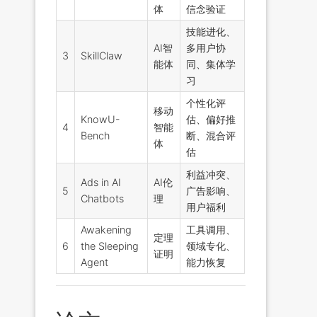
体
信念验证
技能进化、
AI智
多用户协
3
SkillClaw
能体
同、集体学
习
个性化评
移动
KnowU-
估、偏好推
4
智能
Bench
断、混合评
体
估
利益冲突、
Ads in AI
AI伦
5
广告影响、
Chatbots
理
用户福利
Awakening
工具调用、
定理
6
the Sleeping
领域专化、
证明
Agent
能力恢复