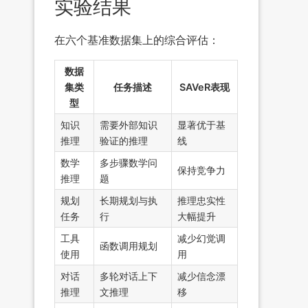
实验结果
在六个基准数据集上的综合评估：
数据
集类
任务描述
SAVeR表现
型
知识
需要外部知识
显著优于基
推理
验证的推理
线
数学
多步骤数学问
保持竞争力
推理
题
规划
长期规划与执
推理忠实性
任务
行
大幅提升
工具
减少幻觉调
函数调用规划
使用
用
对话
多轮对话上下
减少信念漂
推理
文推理
移