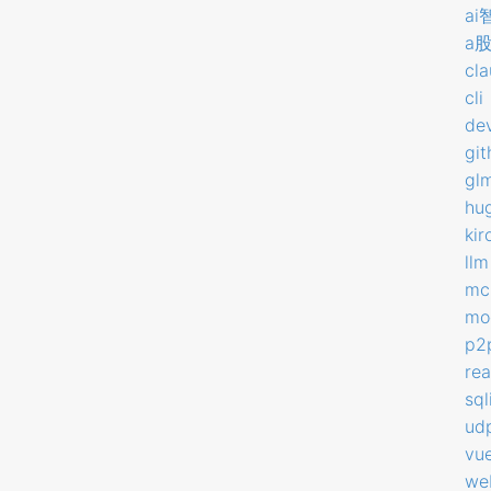
ai
a
cl
cli
dev
gi
gl
hu
kir
llm
mc
mod
p2
rea
sql
ud
vu
we