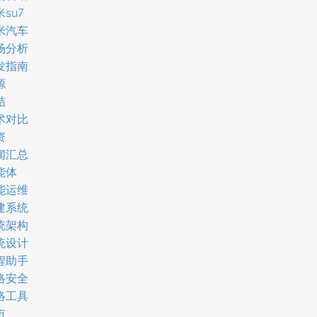
su7
米汽车
场分析
发指南
源
结
术对比
资
闻汇总
能体
能运维
建系统
统架构
统设计
程助手
络安全
络工具
市