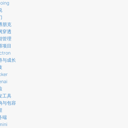
oing
说
幻
博朋克
网穿透
期管理
源项目
ctron
持与成长
技
cker
enai
检
发工具
纳与包容
程
务端
mini