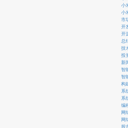
小米
小
市
开
开
总
技
投
新
智
智
构
系
系
编
网
网
股