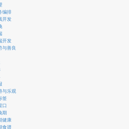
理
务编排
栈开发
娩
端
端开发
劳与善良
2
3
4
报
持与乐观
标签
窗口
晚期
期健康
期食谱