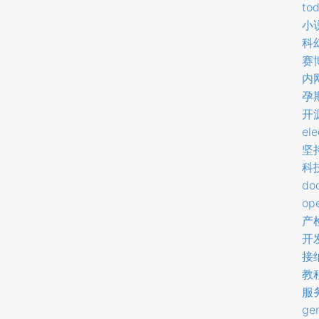
tod
小
科
赛
内
孕
开
ele
坚
科
do
op
产
开
接
教
服
ge