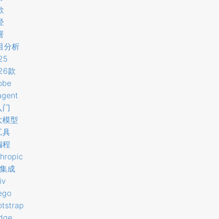
歌
经
署
目分析
25
26款
obe
agent
入门
大模型
工具
编程
hropic
i集成
iv
ego
tstrap
dge