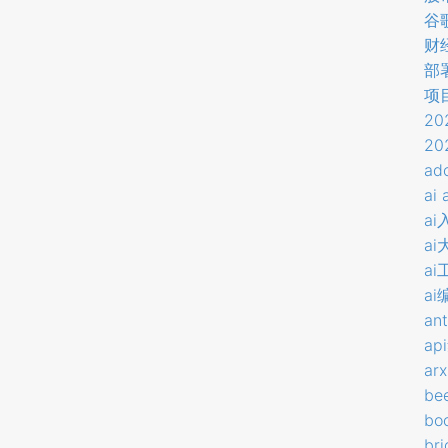
谷
财
部
项
20
20
ad
ai 
ai
ai
ai
ai
ant
ap
arx
be
boo
bri