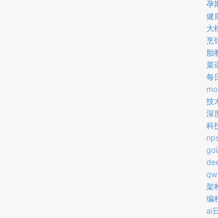
孕
健
大
烹
胎
菜
每
mo
技
深
科
np
g
de
qw
架
编
ai