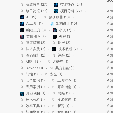
20
📁
胎教故事 (27)
技术热点 (24)
Ap
📁
每日简报 (22)
项目分析 (22)
Ap
Ai (19)
📁
原创歌曲 (18)
Ap
Ai工具 (11)
架构设计 (10)
Ap
编程工具 (8)
小说 (7)
Ap
赛博朋克 (7)
教程 (3)
Ap
📁
健康指南 (2)
📁
周报 (2)
Ap
📁
技术实践 (2)
技术教程 (2)
Ap
📁
源码解析 (2)
📁
运维 (2)
Apr
📁
Ai应用 (1)
📁
Ai研究 (1)
Ap
📁
Devops (1)
📁
具身智能 (1)
Apr
📁
前端 (1)
📁
安全 (1)
Apr
📁
安全知识 (1)
📁
工具推荐 (1)
Apr
📁
应用案例 (1)
📁
开发指南 (1)
Apr
开源项目 (1)
📁
总结 (1)
Apr
📁
技术分析 (1)
📁
技术解读 (1)
Apr
📁
效率工具 (1)
📁
新闻 (1)
Ap
📁
新闻聚合 (1)
📁
智能客服 (1)