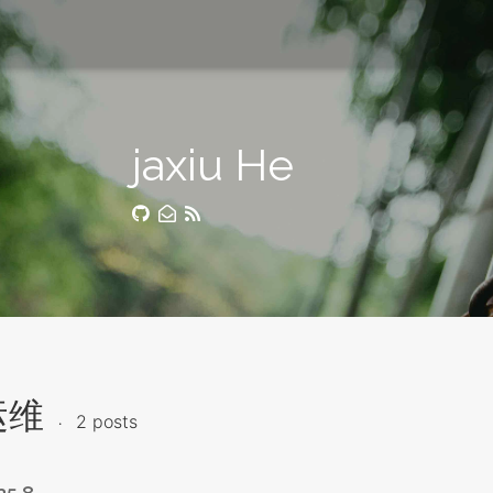
jaxiu He
运维
2 posts